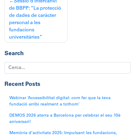
Sessió d’intercanvi
d'entrades
de BBPP: “La protecció
de dades de caràcter
personal a les
fundacions
universitàries”
Search
Recent Posts
Webinar ‘Accessibilitat digital: com fer que la teva
fundació arribi realment a tothom’
DEMOS 2026 aterra a Barcelona per celebrar el seu 10è
aniversari!
Memòria d’activitats 2025: Impulsant les fundacions,