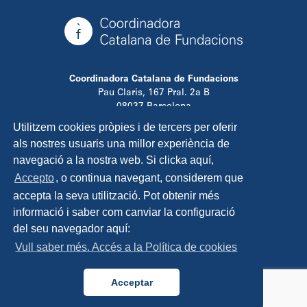
Coordinadora Catalana de Fundacions
Pau Claris, 167 Pral. 2a B
08037 Barcelona
T. 934 881 480
Utilitzem cookies pròpies i de tercers per oferir
info@ccfundacions.cat
als nostres usuaris una millor experiència de
navegació a la nostra web. Si clicka aquí,
Accepto
, o continua navegant, considerem que
accepta la seva utilització. Pot obtenir més
Contacta
informació i saber com canviar la configuració
Avís legal
del seu navegador aquí:
Política de privadesa
Vull saber més. Accés a la Política de cookies
Política de cookies
Disseny i programació:
TipTop Learning
Acceptar