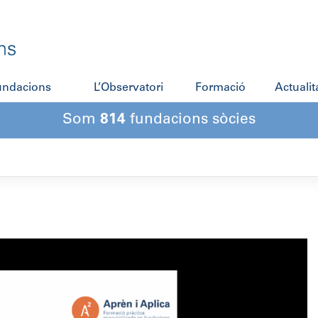
fundacions
L’Observatori
Formació
Actualit
Som
814
fundacions sòcies