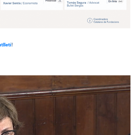
tlletí
!