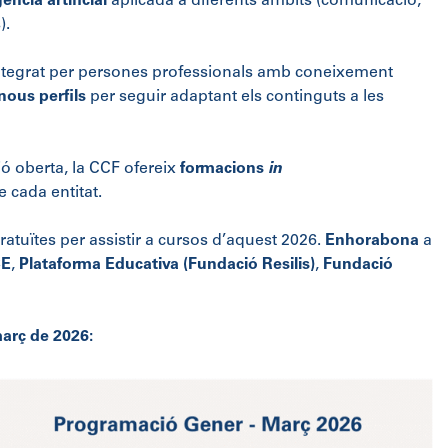
gència artificial
aplicada a diferents àmbits (comunicació,
).
integrat per persones professionals amb coneixement
nous perfils
per seguir adaptant els continguts a les
ó oberta, la CCF ofereix
formacions
in
e cada entitat.
ratuïtes per assistir a cursos d’aquest 2026.
Enhorabona
a
CE
,
Plataforma Educativa (Fundació Resilis)
,
Fundació
arç de 2026: