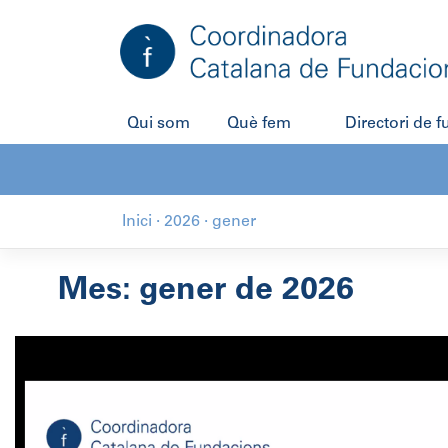
Salta
al
contingut
Qui som
Què fem
Directori de 
Inici
·
2026
·
gener
Mes:
gener de 2026