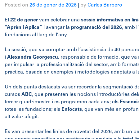
Posted on
26 de gener de 2026
|
by
Carles Barbero
El
22 de gener
vam celebrar una
sessió informativa en líni
“Aprèn i Aplica”
i avançar la
programació del 2026
, amb l’
fundacions al llarg de l’any.
La sessió, que va comptar amb l’assistència de 40 persone
i
Alexandra Georgescu,
responsable de formació
, que va
per impulsar la professionalització del sector, amb formats 
pràctica, basada en exemples i metodologies adaptats a la
Un dels punts destacats va ser recordar la segmentació de
cursos
ABC
, que presenten les nocions introductòries de
tercer quadrimestre i es programen cada any; els
Essenci
totes les fundacions; els
Enfocats
, que van més en profund
alt valor afegit.
Es van presentar les línies de novetat del 2026, amb un p