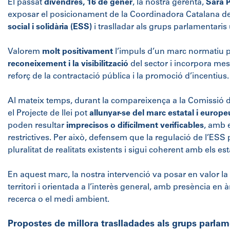
El passat
divendres, 16 de gener
, la nostra gerenta,
Sara 
exposar el posicionament de la Coordinadora Catalana d
social i solidària (ESS)
i traslladar als grups parlamentaris
Valorem
molt positivament
l’impuls d’un marc normatiu p
reconeixement i la visibilització
del sector i incorpora mes
reforç de la contractació pública i la promoció d’incentius.
Al mateix temps, durant la compareixença a la Comissió d’
el Projecte de llei pot
allunyar-se del marc estatal i europe
poden resultar
imprecisos o difícilment verificables
, amb 
restrictives. Per això, defensem que la regulació de l’ESS
pluralitat de realitats existents i sigui coherent amb els e
En aquest marc, la nostra intervenció va posar en valor la
territori i orientada a l’interès general, amb presència en àm
recerca o el medi ambient.
Propostes de millora traslladades als grups parlam