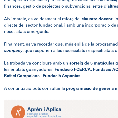
una aposta específica per continguts vinculats a la
intel·li
finances, gestió de projectes o subvencions, entre d’altres
Així mateix, es va destacar el reforç del
claustre docent
, 
directe del sector fundacional, i amb una incorporació de
necessitats emergents.
Finalment, es va recordar que, més enllà de la programaci
company
, que responen a les necessitats i especificitats d
La trobada va concloure amb un
sorteig de 5 matrícules
g
les entitats guanyadores:
Fundació I-CERCA
,
Fundació A
Rafael Campalans
i
Fundació Aspanias.
A continuació pots consultar la
programació de gener a m