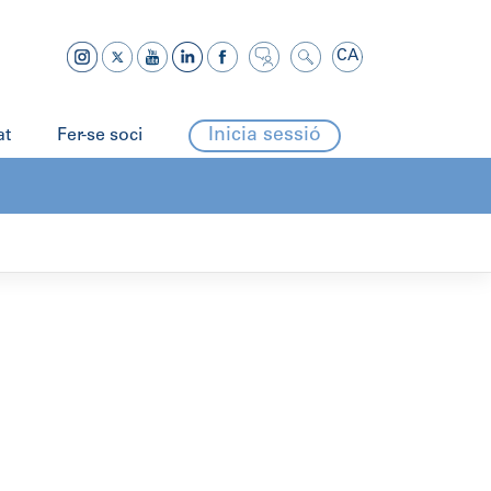
CA
Inicia sessió
at
Fer-se soci