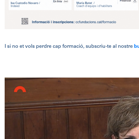
I si no et vols perdre cap formació, subscriu-te al nostre
bu