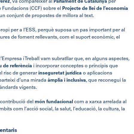
Pérez
, va comparèixer al
Parlament de Catalunya
per
e Fundacions (CCF) sobre el
Projecte de llei de l’economia
 un conjunt de propostes de millora al text.
ropi per a l’ESS, perquè suposa un pas important per al
ures de foment rellevants, com el suport econòmic, el
Empresa i Treball vam subratllar que, en alguns aspectes,
u de referència
i incorporar conceptes o principis que
el risc de generar
inseguretat jurídica
o aplicacions
 parteixi d’una mirada
àmplia i inclusiva
, que reconegui la
stàndards vigents.
 contribució del
món fundacional
com a xarxa arrelada al
bits com l’acció social, la salut, l’educació, la cultura, la
entaris