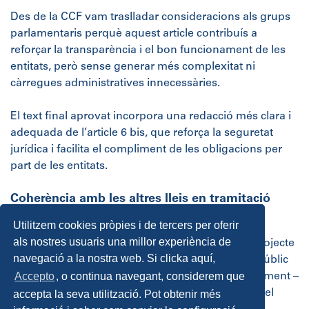
Des de la CCF vam traslladar consideracions als grups
parlamentaris perquè aquest article contribuís a
reforçar la transparència i el bon funcionament de les
entitats, però sense generar més complexitat ni
càrregues administratives innecessàries.
El text final aprovat incorpora una redacció més clara i
adequada de l’article 6 bis, que reforça la seguretat
jurídica i facilita el compliment de les obligacions per
part de les entitats.
Coherència amb les altres lleis en tramitació
Utilitzem cookies pròpies i de tercers per oferir
Considerem necessari que el Projecte de llei
als nostres usuaris una millor experiència de
d’Economia Social i Solidària de Catalunya i el Projecte
navegació a la nostra web. Si clicka aquí,
de llei dels instruments de provisió del Sistema Públic
Accepto
, o continua navegant, considerem que
de Serveis Socials – actualment en tràmit al Parlament –
mantinguin una orientació coherent amb la Llei del
accepta la seva utilització. Pot obtenir més