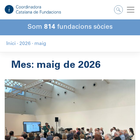
Salta
al
contingut
Som
814
fundacions sòcies
Inici
·
2026
·
maig
Mes:
maig de 2026