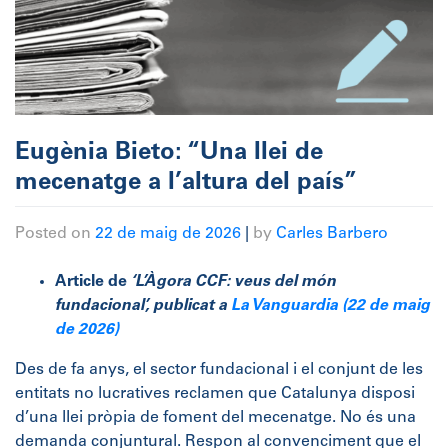
Eugènia Bieto: “Una llei de
mecenatge a l’altura del país”
Posted on
22 de maig de 2026
|
by
Carles Barbero
Article de
‘L’Àgora CCF: veus del món
fundacional’, publicat a
La Vanguardia (22 de maig
de 2026)
Des de fa anys, el sector fundacional i el conjunt de les
entitats no lucratives reclamen que Catalunya disposi
d’una llei pròpia de foment del mecenatge. No és una
demanda conjuntural. Respon al convenciment que el