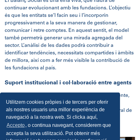
El Balanç Social és una eina viva, que haurà de
continuar evolucionant amb les fundacions. L’objectiu
és que les entitats se’l facin seu i l’incorporin
progressivament a la seva manera de gestionar,
comunicar i retre comptes. En aquest sentit, el model
també permetrà generar una mirada agregada del
sector. L’anàlisi de les dades podrà contribuir a
identificar tendències, necessitats compartides i àmbits
de millora, així com a fer més visible la contribució de
les fundacions al país.
Suport institucional i col·laboració entre agents
La cloenda de l’acte va anar a càrrec de Clara Vicente,
Utilitzem cookies pròpies i de tercers per oferir
responsable de projectes de la Fundació Caixa
als nostres usuaris una millor experiència de
Enginyers, i d’Immaculada Barral, directora general de
navegació a la nostra web. Si clicka aquí,
Dret, Entitats Jurídiques i Gestió Adequada de
Accepto
, o continua navegant, considerem que
Conflictes.
accepta la seva utilització. Pot obtenir més