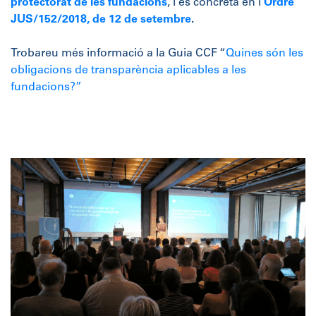
protectorat de les fundacions
, i es concreta en l’
Ordre
JUS/152/2018, de 12 de setembre
.
Trobareu més informació a la Guia CCF “
Quines són les
obligacions de transparència aplicables a les
fundacions?”