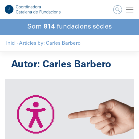
Salta
al
contingut
Som
814
fundacions sòcies
Inici
·
Articles by: Carles Barbero
Autor:
Carles Barbero